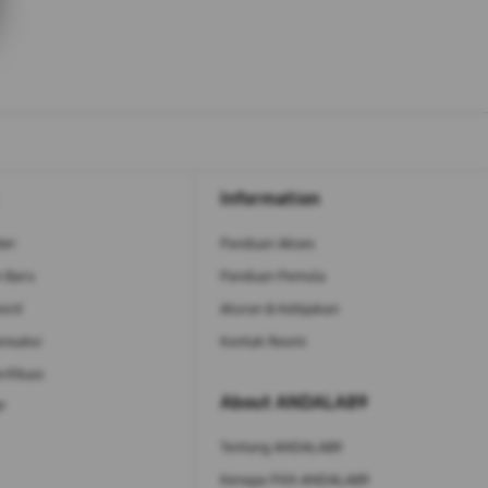
Information
ber
Panduan Akses
n Baru
Panduan Pemula
ord
Aturan & Kebijakan
ansaksi
Kontak Resmi
ifikasi
About ANDALA89
P
Tentang ANDALA89
Kenapa Pilih ANDALA89