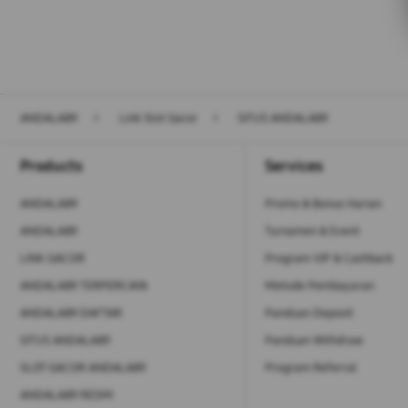
ANDALA89
>
Link Slot Gacor
>
SITUS ANDALA89
Footer Navigation
Products
Services
ANDALA89
Promo & Bonus Harian
ANDALA89
Turnamen & Event
LINK GACOR
Program VIP & Cashback
ANDALA89 TERPERCAYA
Metode Pembayaran
ANDALA89 DAFTAR
Panduan Deposit
SITUS ANDALA89
Panduan Withdraw
SLOT GACOR ANDALA89
Program Referral
ANDALA89 RESMI