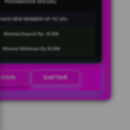
PENAWARAN SPESIAL
ONUS NEW MEMBER UP TO 10%
Minimal Deposit Rp. 10.000
Minimal Withdraw Rp 50.000
LOGIN
DAFTAR