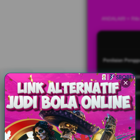
ANDALA89 ⭐️ Rilis
Penilaian Pengg
Sistem Pembaya
+4 lebih
banyak
Layanan Suppor
Platform