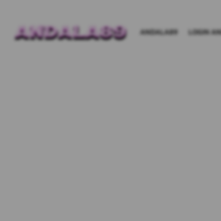
Skip
to
content
ANDALA89
LOGIN A