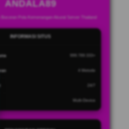
ANDALA89
 Bocoran Pola Kemenangan Akurat Server Thailand
INFORMASI SITUS
una
999.789.333+
ran
4 Metode
t
24/7
Multi-Device